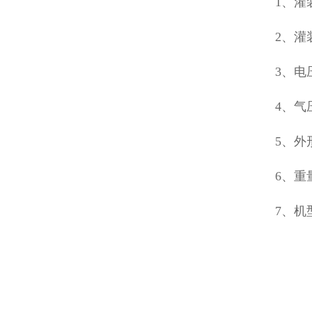
1、灌装
2、灌
3、电
4、气压
5、外形
6、重
7、机型选