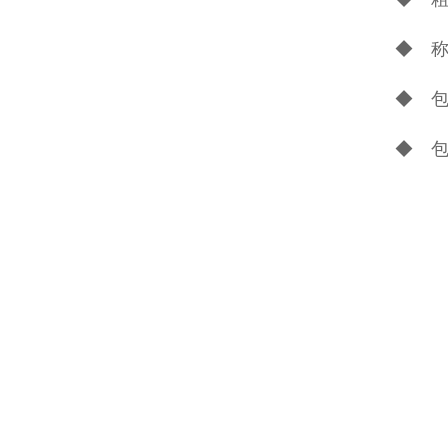
◆ 
◆ 
◆ 