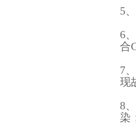
5
6
合
7
现
8
染