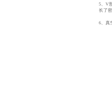
5、V
长了
6、真