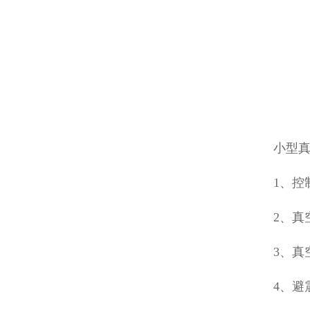
小型
1、控
2、
3、
4、避