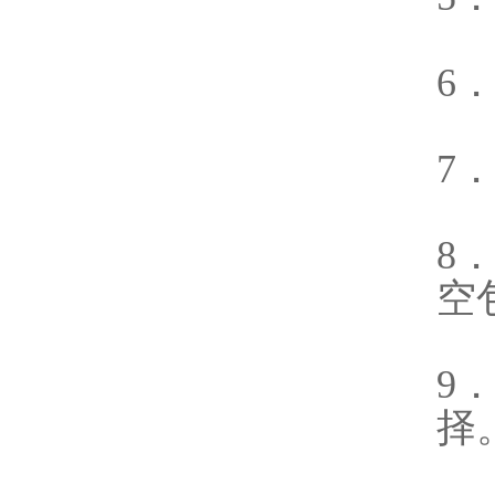
6
7
8
空
9
择