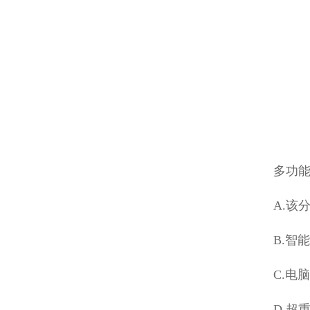
多功
A.该
B.智
C.电
D.超