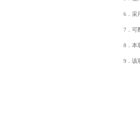
6．采
7．可
8．本
9．该