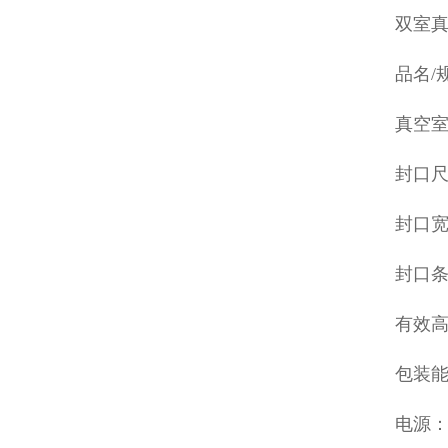
双室
品名/规
真空室内
封口尺
封口宽
封口条
有效高
包装能力
电源：3