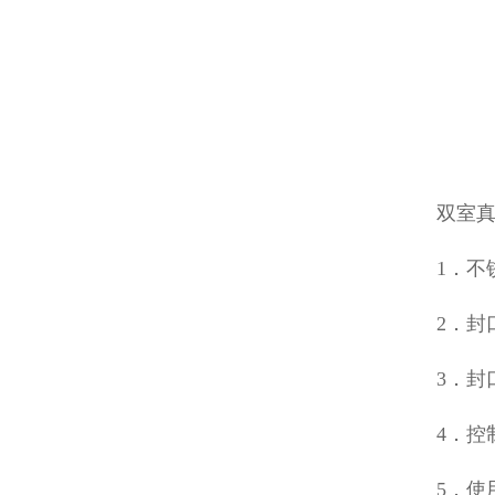
双室
1．
2．封
3．封
4．
5．使