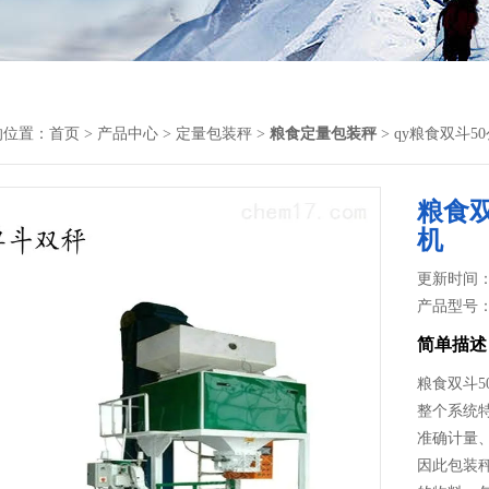
的位置：
首页
>
产品中心
>
定量包装秤
>
粮食定量包装秤
> qy粮食双斗
粮食
机
更新时间： 2
产品型号
简单描述
粮食双斗5
整个系统
准确计量
因此包装