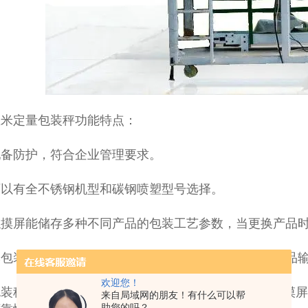
玉米定量包装秤功能特点：
配备防护，符合企业管理要求。
可以有全不锈钢机型和碳钢喷塑型号选择。
触摸屏能储存多种不同产品的包装工艺参数，当更换产品
本包装秤与计量配置可自动完成计量、送料、充填、成品
欢迎您！
装秤采用PLC伺服系统、电动控制系统、超大显示触摸
来自局域网的朋友！有什么可以帮
助您的吗？