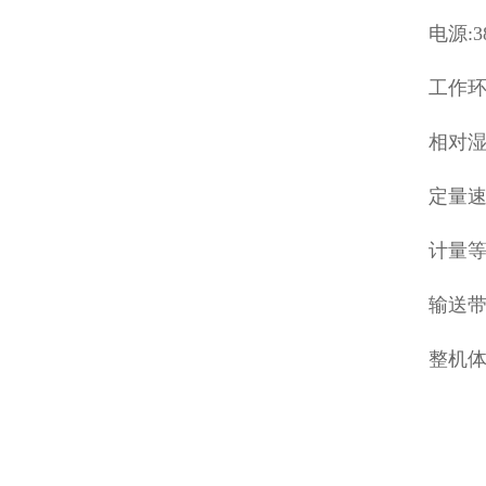
电源:3
工作环境
相对湿
定量速度
计量等级
输送带
整机体