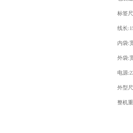
标签尺寸
线长:1
内袋:宽
外袋:宽
电源:22
外型尺寸
整机重量