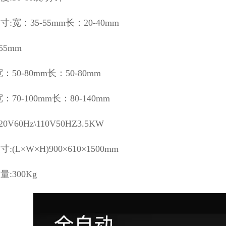
:宽：35-55mm长：20-40mm
55mm
：50-80mm长：50-80mm
：70-100mm长：80-140mm
0V60Hz\110V50HZ3.5KW
:(L×W×H)900×610×1500mm
:300Kg