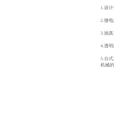
1.设
2.微
3.抽
4.透
5.台
机械