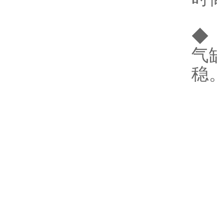
◆
气
稳