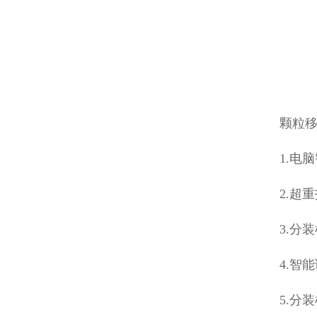
颗粒
1.电
2.超
3.分
4.智
5.分