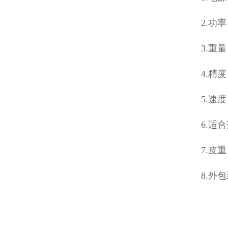
2.功率
3.重量
4.精
5.速
6.适
7.皮重
8.外包