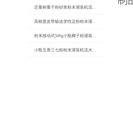
制
定量称重干粉砂浆粉末灌装机流水线简介
高精度皮带输送变性淀粉粉末灌装机流水线
粉末移动式500g小瓶椰子粉灌装机流水线参数
小瓶五香三七粉粉末灌装机流水线产品简介