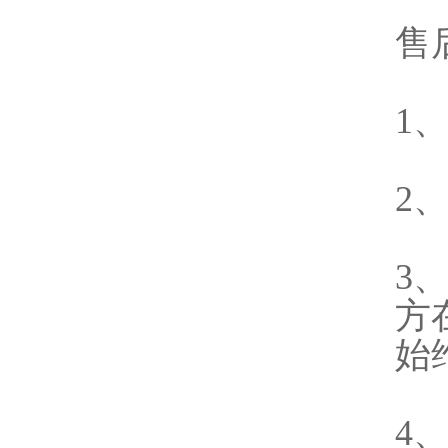
售
1
2
3
方
始
4