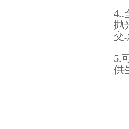
4
抛
交
5
供