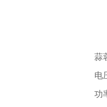
蒜
电压
功