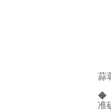
蒜
◆
准