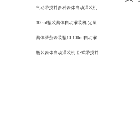
气动带搅拌多种酱体自动灌装机厂家定制
300ml瓶装酱体自动灌装机-定量灌装设备
酱体番茄酱装瓶10-100ml自动灌装机功能介绍
瓶装酱体自动灌装机-卧式带搅拌酱料称重设备