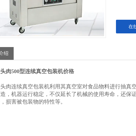
在
介绍
头肉500型连续真空包装机价格
猪头肉连续真空包装机
利用其真空室对食品物料进行抽真
制造，机器运行稳定，不仅延长了机械的使用寿命，还保
害，损害被包装物的特性等。