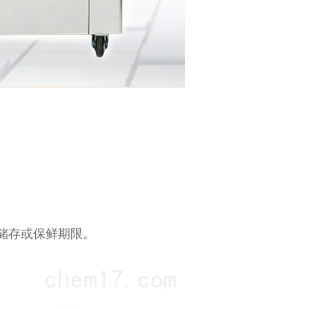
储存或保鲜期限。