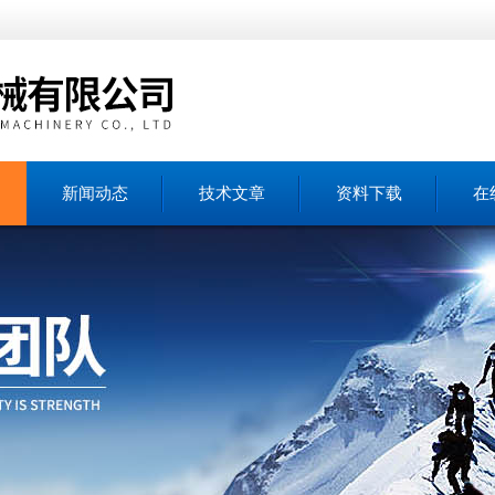
新闻动态
技术文章
资料下载
在