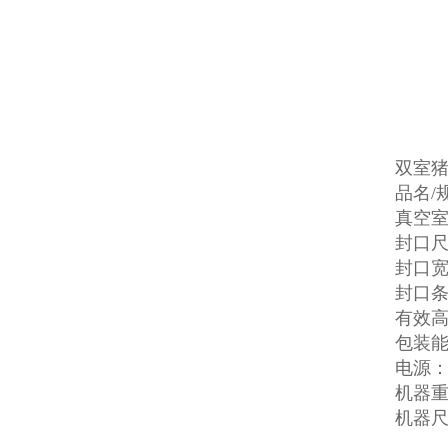
双室
品名/规
真空室内
封口尺
封口宽
封口条
有效高
包装能力
电源：3
机器重
机器尺寸