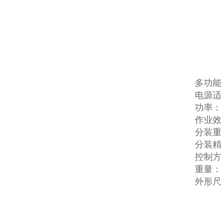
多功
电源适配
功率：
作业效
分装重量
分装精
控制
重量：4
外形尺寸