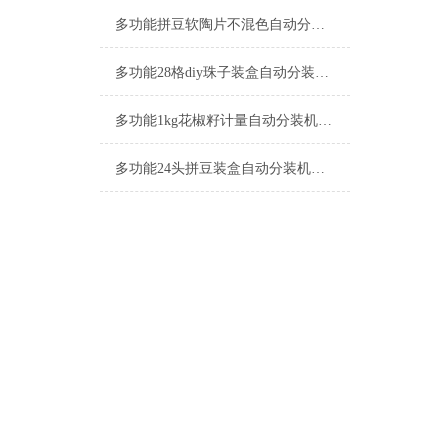
多功能拼豆软陶片不混色自动分装机-24格包装机厂家
多功能28格diy珠子装盒自动分装机厂家
多功能1kg花椒籽计量自动分装机厂家
多功能24头拼豆装盒自动分装机支持定制