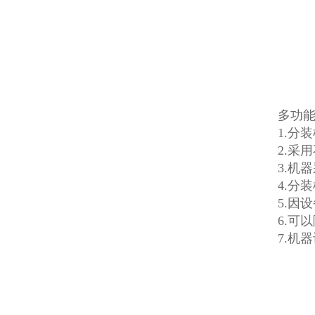
多功能
1.分
2.采
3.机
4.分
5.因
6.可
7.机