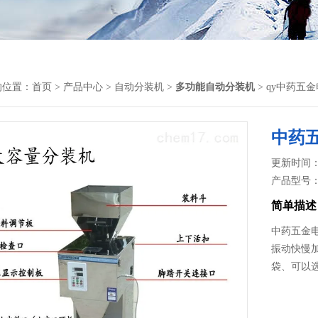
的位置：
首页
>
产品中心
>
自动分装机
>
多功能自动分装机
> qy中药五
中药
更新时间： 2
产品型号
简单描述
中药五金
振动快慢
袋、可以