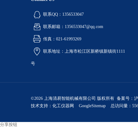
联系QQ：1356533047
联系邮箱：1356533047@qq.com
传真：021-61993269
联系地址：上海市松江区新桥镇新镇街1111
号
©2026 上海清易智能机械有限公司 版权所有 备案号：
沪
技术支持：
化工仪器网
GoogleSitemap
总访问量：556
分享按钮