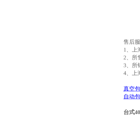
售后
1、上
2、所
3、所
4、上
真空
自动
台式4