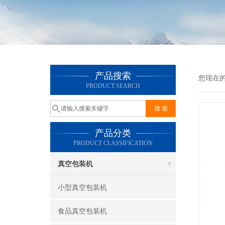
产品搜索
您现在
PRODUCT SEARCH
产品分类
PRODUCT CLASSIFICATION
真空包装机
小型真空包装机
食品真空包装机