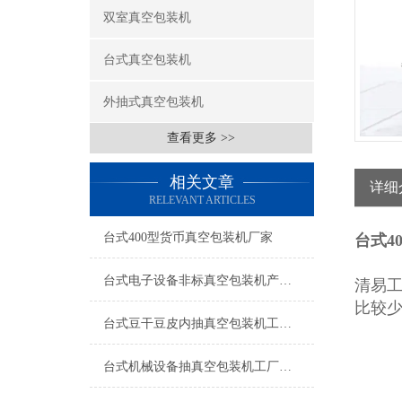
双室真空包装机
台式真空包装机
外抽式真空包装机
查看更多 >>
相关文章
详细
RELEVANT ARTICLES
台式400型货币真空包装机厂家
台式4
台式电子设备非标真空包装机产品简介
清易
比较
台式豆干豆皮内抽真空包装机工厂生产
台式机械设备抽真空包装机工厂生产