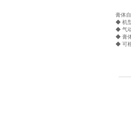
膏体
◆ 机
◆ 气
◆ 膏
◆ 可