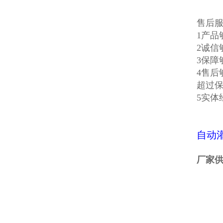
售后
1产
2诚信
3保障
4售
超过
5实
自动
厂家