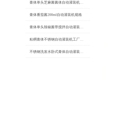
膏体单头芝麻酱酱体自动灌装机产品型号
膏体番茄酱200ml自动灌装机规格
膏体单头辣椒酱带搅拌自动灌装机特点
粘稠膏体不锈钢自动灌装机工厂生产
不锈钢洗发水卧式膏体自动灌装机500ml设备