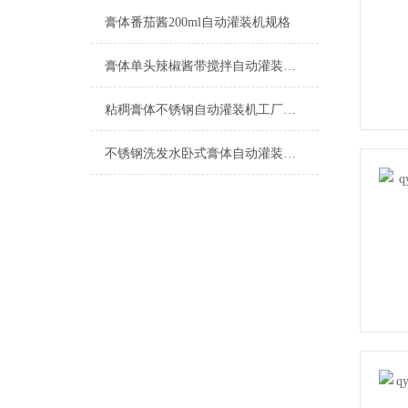
膏体番茄酱200ml自动灌装机规格
膏体单头辣椒酱带搅拌自动灌装机特点
粘稠膏体不锈钢自动灌装机工厂生产
不锈钢洗发水卧式膏体自动灌装机500ml设备