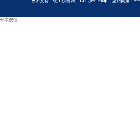
技术支持：
化工仪器网
GoogleSitemap
总访问量：556
分享按钮