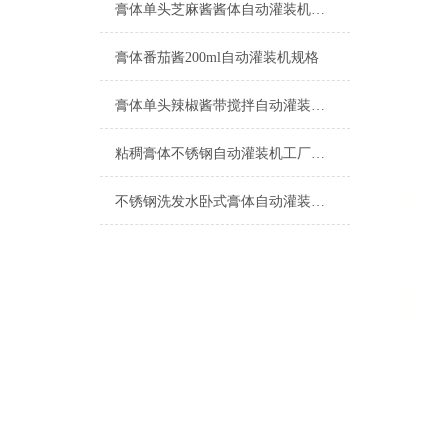
膏体单头芝麻酱酱体自动灌装机产品型号
膏体番茄酱200ml自动灌装机规格
膏体单头辣椒酱带搅拌自动灌装机特点
粘稠膏体不锈钢自动灌装机工厂生产
不锈钢洗发水卧式膏体自动灌装机500ml设备