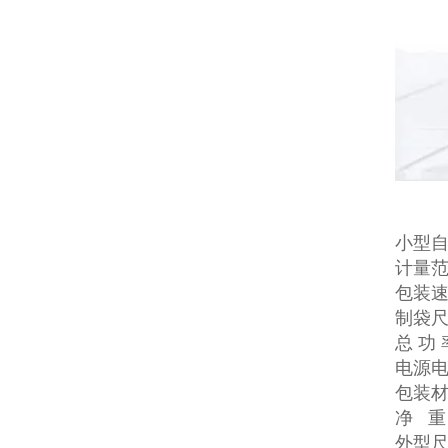
小型
计量范
包装速
制袋尺寸
总 功 
电源电压
包装材
净 重
外型尺寸