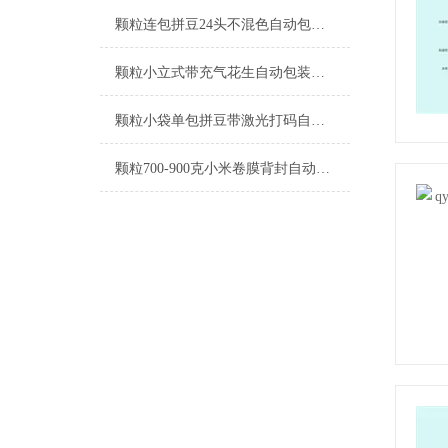
颗粒连包拼豆24头不混色自动包装机定制
颗粒小立式带充气花生自动包装机支持定制
颗粒小袋单包拼豆带激光打码自动包装机工厂生产
颗粒700-900克小米卷膜背封自动包装机厂家