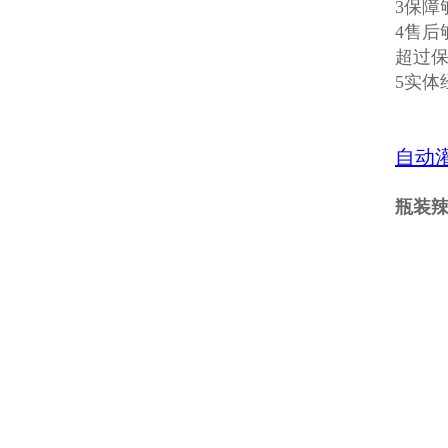
3保障
4售
超过
5实
自动
瓶装