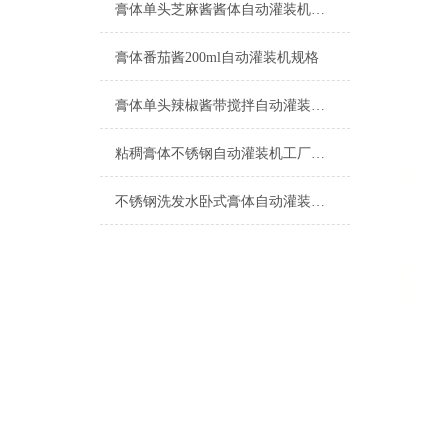
膏体单头芝麻酱酱体自动灌装机产品型号
膏体番茄酱200ml自动灌装机规格
膏体单头辣椒酱带搅拌自动灌装机特点
粘稠膏体不锈钢自动灌装机工厂生产
不锈钢洗发水卧式膏体自动灌装机500ml设备