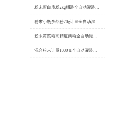
粉末蛋白质粉2kg桶装全自动灌装机产品简介
粉末小瓶孜然粉70g计量全自动灌装机简介
粉末黄芪粉高精度药粉全自动灌装机简介
混合粉末计量1000克全自动灌装机简介