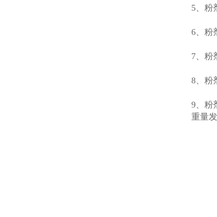
5、
6、
7、
8、
9、
重量