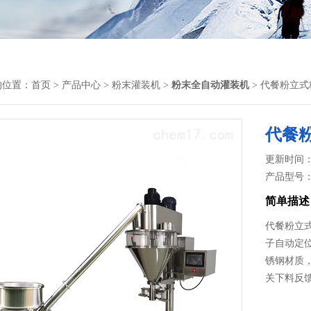
的位置：
首页
>
产品中心
>
粉末灌装机
>
粉末全自动灌装机
> 代餐粉立
代餐
更新时间： 2
产品型号
简单描述
代餐粉立
子自动定
锈钢材质
关下料反