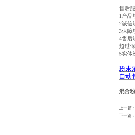
售后
1产
2诚信
3保
4售
超过
5实
粉末
自动
混合粉
上一篇
下一篇