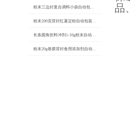
品
粉末三边封复合调料小袋自动包装机的工作原理
粉末200克背封红薯淀粉自动包装机厂家
长条圆角饮料冲剂1-10g粉末自动包装机生产商
粉末20g卷膜背封食用添加剂自动包装机生产商