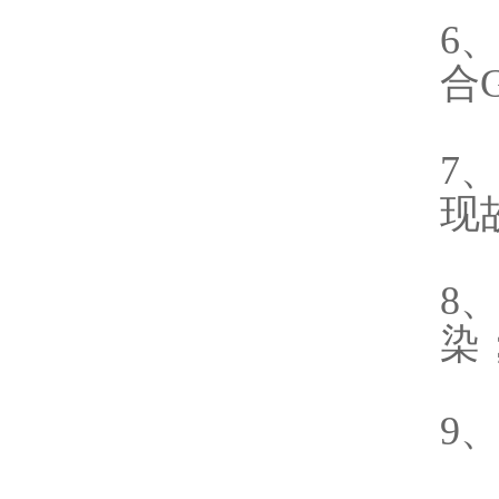
6
合
7
现
8
染
9