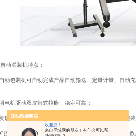
全自动灌装机特点：
本自动包装机可自动完成产品自动输送、定量计量、自动
伺服电机驱动双皮带式拉膜，稳定可靠；
高灵敏度电眼可自动追踪定位印刷光标，包装有色标的包
欢迎您！
来自局域网的朋友！有什么可以帮
PLC控制，可在触摸屏控制面板上轻松设定、调整包装参
助您的吗？