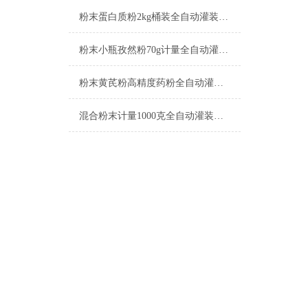
粉末蛋白质粉2kg桶装全自动灌装机产品简介
粉末小瓶孜然粉70g计量全自动灌装机简介
粉末黄芪粉高精度药粉全自动灌装机简介
混合粉末计量1000克全自动灌装机简介