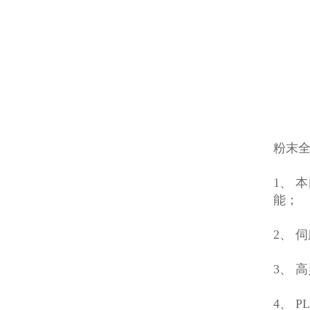
粉末
1、 
能；
2、 
3、 
4、 