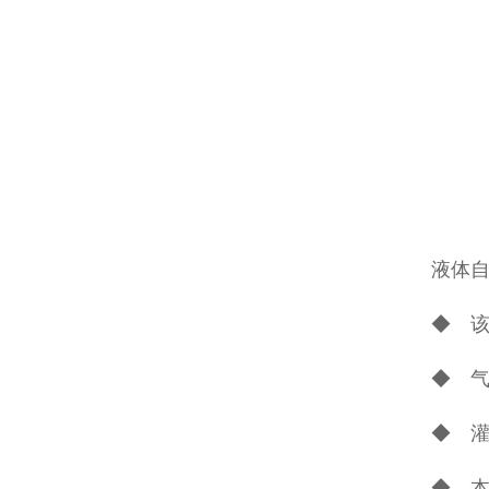
液体
◆ 该
◆ 气
◆ 
◆ 