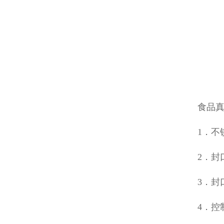
食品
1．
2．封
3．封
4．