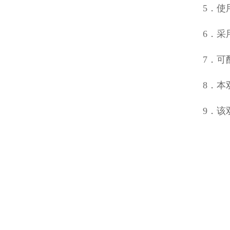
5．使
6．采
7．可
8．本
9．该