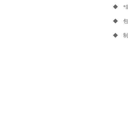
◆ *
◆ 
◆ 