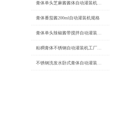
膏体单头芝麻酱酱体自动灌装机产品型号
膏体番茄酱200ml自动灌装机规格
膏体单头辣椒酱带搅拌自动灌装机特点
粘稠膏体不锈钢自动灌装机工厂生产
不锈钢洗发水卧式膏体自动灌装机500ml设备