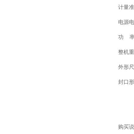
计量准确
电源电压
功 率:
整机重
外形尺寸
封口
购买说