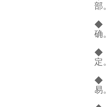
部
◆
确
◆
定
◆
易