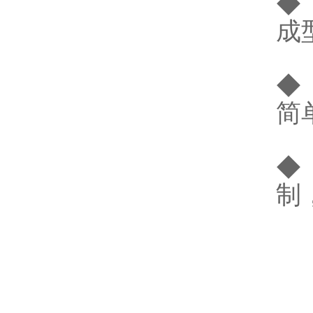
◆
成
◆
简
◆
制