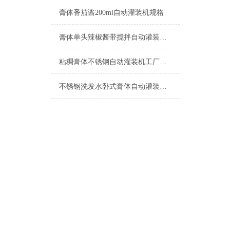
膏体番茄酱200ml自动灌装机规格
膏体单头辣椒酱带搅拌自动灌装机特点
粘稠膏体不锈钢自动灌装机工厂生产
不锈钢洗发水卧式膏体自动灌装机500ml设备