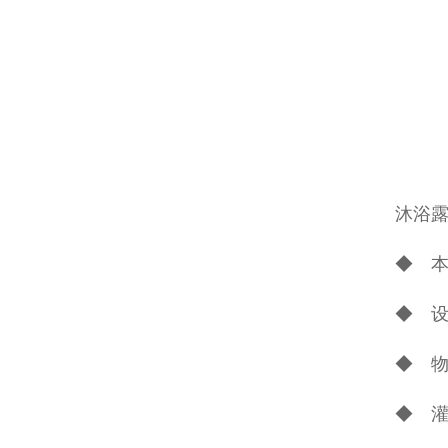
沐浴
◆ 
◆ 设
◆ 物
◆ 