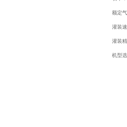
额定气压
灌装速
灌装精
机型选择：