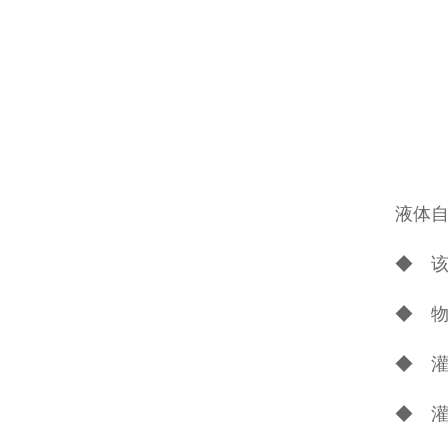
液体
◆ 该
◆ 物
◆ 
◆ 