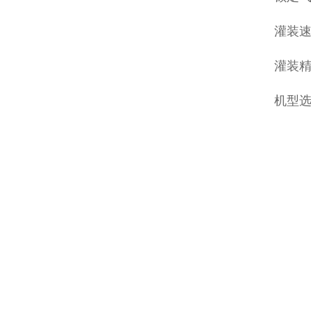
灌装速
灌装精
机型选择：