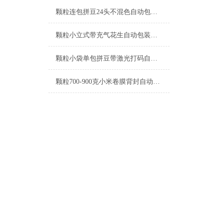
颗粒连包拼豆24头不混色自动包装机定制
颗粒小立式带充气花生自动包装机支持定制
颗粒小袋单包拼豆带激光打码自动包装机工厂生产
颗粒700-900克小米卷膜背封自动包装机厂家