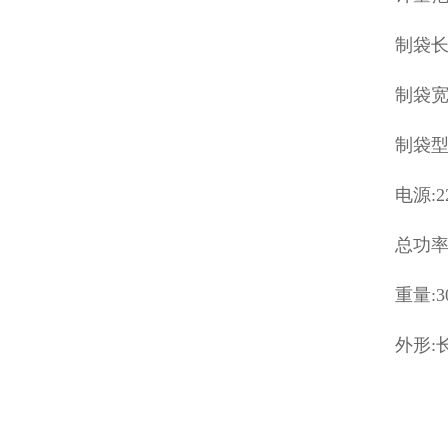
制袋长度
制袋宽度
制袋型
电源:2
总功率:
重量:3
外形:长