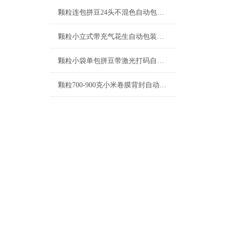
颗粒连包拼豆24头不混色自动包装机定制
颗粒小立式带充气花生自动包装机支持定制
颗粒小袋单包拼豆带激光打码自动包装机工厂生产
颗粒700-900克小米卷膜背封自动包装机厂家