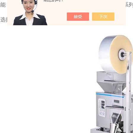
性能：制袋、充填、计数、封合、分切、输出成品等一系
可选择配装日期打印机或热压批号装置。