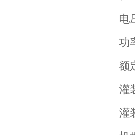
电压
功
额定
灌
灌