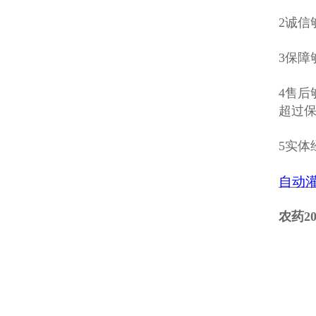
2诚信
3保
4售
超过
5实
自动
农药2