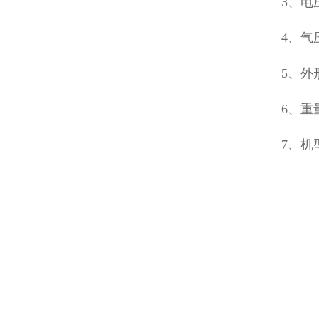
3、电
4、气压
5、外形
6、重
7、机型选