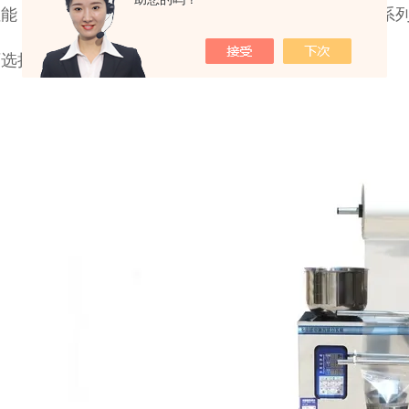
性能：制袋、充填、计数、封合、分切、输出成品等一系
可选择配装日期打印机或热压批号装置。