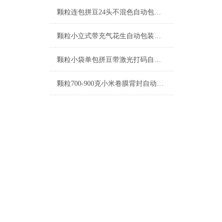
颗粒连包拼豆24头不混色自动包装机定制
颗粒小立式带充气花生自动包装机支持定制
颗粒小袋单包拼豆带激光打码自动包装机工厂生产
颗粒700-900克小米卷膜背封自动包装机厂家