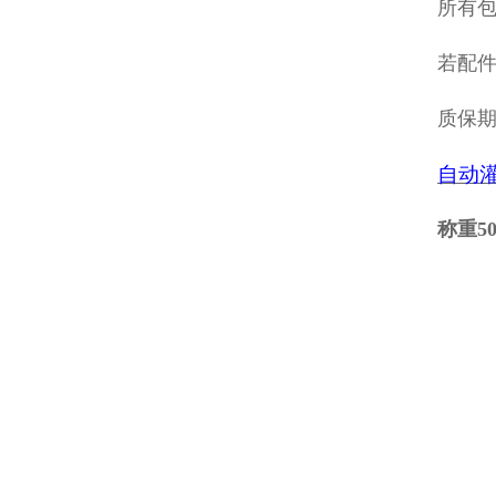
所有包
若配
质保
自动
称重5