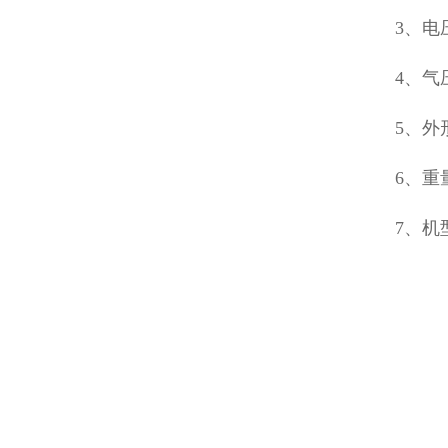
3、电
4、气压
5、外形
6、重
7、机型选