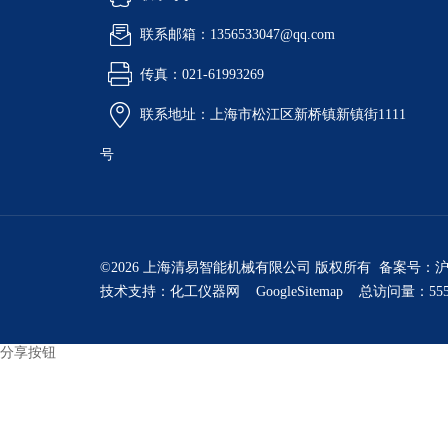
联系邮箱：1356533047@qq.com
传真：021-61993269
联系地址：上海市松江区新桥镇新镇街1111
号
©2026 上海清易智能机械有限公司 版权所有 备案号：
沪
技术支持：
化工仪器网
GoogleSitemap
总访问量：555
分享按钮