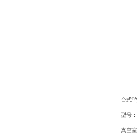
台式
型号：Z
真空室尺