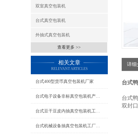
双室真空包装机
台式真空包装机
外抽式真空包装机
查看更多 >>
相关文章
详细
RELEVANT ARTICLES
台式400型货币真空包装机厂家
台式鸭
台式电子设备非标真空包装机产品简介
台式
双封
台式豆干豆皮内抽真空包装机工厂生产
台式机械设备抽真空包装机工厂生产