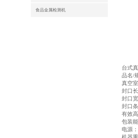
食品金属检测机
台式
品名/规
真空室外
封口长
封口宽
封口条
有效高
包装能
电源：3
机器重