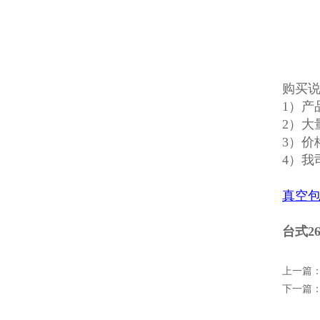
购买
1）
2）大
3）价
4）我
真空
台式2
上一篇
下一篇