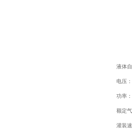
液体
电压：22
功率：
额定气压
灌装速