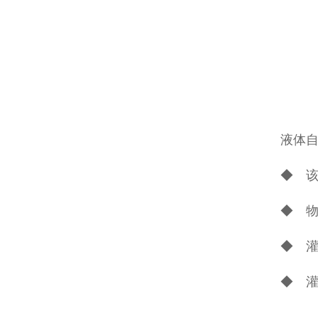
液体
◆ 该
◆ 物
◆ 
◆ 