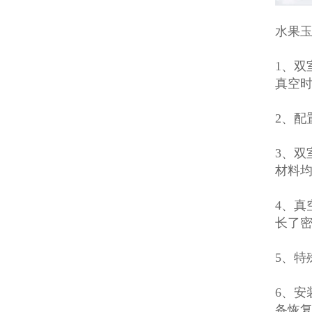
水果玉
1、
真空
2、
3、
材料均
4、真
长了
5、
6、
备恢