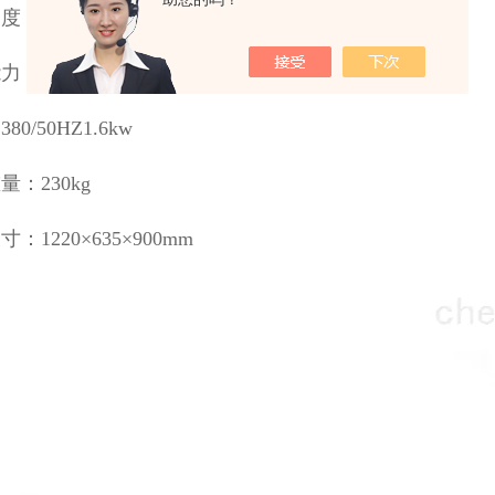
度：96mm
：130-180次/小时
80/50HZ1.6kw
量：230kg
：1220×635×900mm