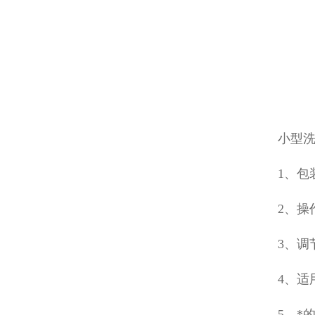
小型
1、包
2、操
3、调
4、适
5、*