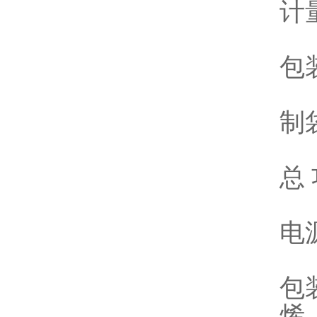
计
包
制袋
总 
电源
包
烯