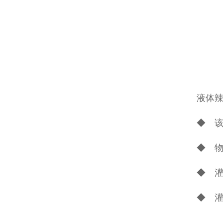
液体
◆ 该
◆ 物
◆ 
◆ 