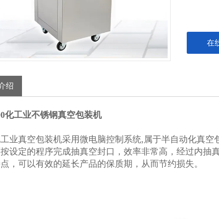
在
介绍
00化工业不锈钢真空包装机
化工业真空包装机
采用微电脑控制系统,属于半自动化真空
可按设定的程序完成抽真空封口，效率非常高，经过内抽
特点，可以有效的延长产品的保质期，从而节约损失。