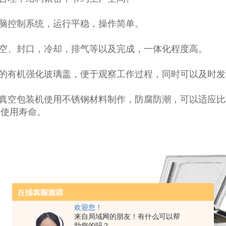
电脑控制系统，运行平稳，操作简单。
真空、封口，冷却，排气等以及完成，一体化程度高。
明的有机强化玻璃盖，便于观察工作过程，同时可以及时
式真空包装机使用不锈钢材料制作，防腐防潮，可以适应
的使用寿命。
欢迎您！
来自局域网的朋友！有什么可以帮
助您的吗？