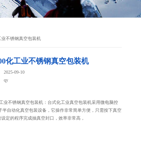
0化工业不锈钢真空包装机
00化工业不锈钢真空包装机
025-09-10
：
qy
化工业不锈钢真空包装机：台式化工业真空包装机​采用微电脑控
属于半自动化真空包装设备，它操作非常简单方便，只需按下真空
按设定的程序完成抽真空封口，效率非常高，