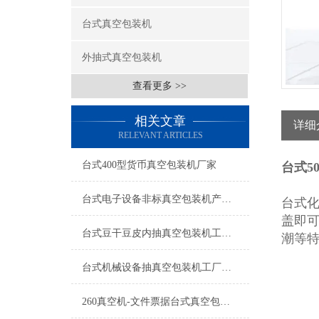
台式真空包装机
外抽式真空包装机
查看更多 >>
相关文章
详细
RELEVANT ARTICLES
台式400型货币真空包装机厂家
台式5
台式电子设备非标真空包装机产品简介
台式
盖即
台式豆干豆皮内抽真空包装机工厂生产
潮等
台式机械设备抽真空包装机工厂生产
260真空机-文件票据台式真空包装机生产商