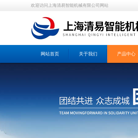
欢迎访问上海清易智能机械有限公司网站
网站首页
关于我们
产品中心