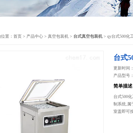
的位置：
首页
>
产品中心
>
真空包装机
>
台式真空包装机
> qy台式50
台式5
更新时间： 2
产品型号
简单描述
台式500
制系统,
室盖即可