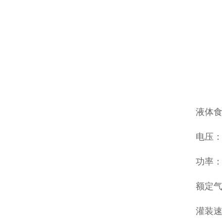
液体
电压：22
功率：
额定气压
灌装速