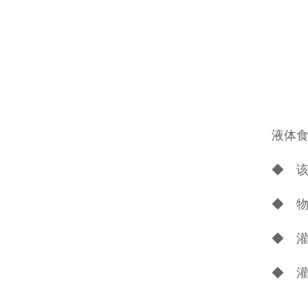
液体
◆ 该
◆ 物
◆ 
◆ 